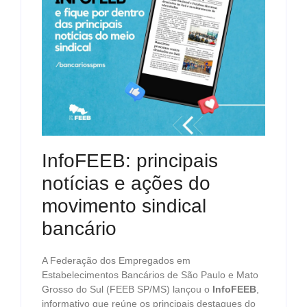
InfoFEEB: principais
notícias e ações do
movimento sindical
bancário
A Federação dos Empregados em
Estabelecimentos Bancários de São Paulo e Mato
Grosso do Sul (FEEB SP/MS) lançou o
InfoFEEB
,
informativo que reúne os principais destaques do