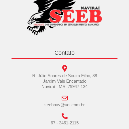
Contato
R. Júlio Soares de Souza Filho, 38
Jardim Vale Encantado
Naviraí - MS, 79947-134
seebnav@uol.com.br
67 - 3461-2115