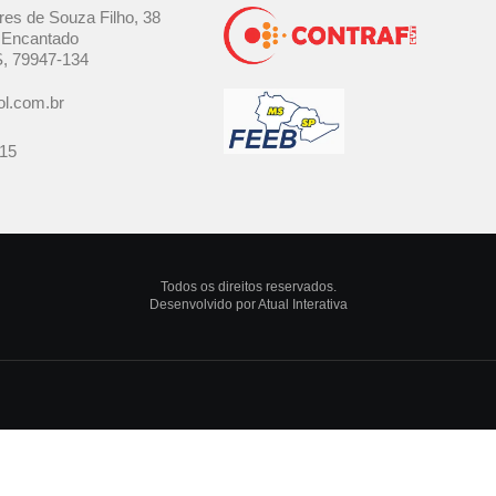
res de Souza Filho, 38
 Encantado
S, 79947-134
l.com.br
115
Todos os direitos reservados.
Desenvolvido por Atual Interativa