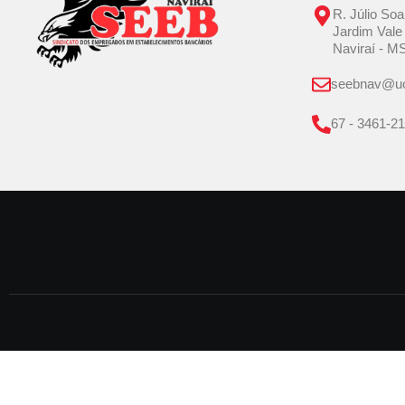
R. Júlio Soa
Jardim Vale
Naviraí - M
seebnav@uo
67 - 3461-2